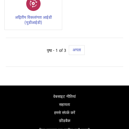
अद्वितीय विकलांगता आईडी
(यूडीआईडी)
अगला
पृष्ठ - 1 of 3
वेबसाइट नीतियां
सहायता
हमसे संपर्क करें
फ़ीडबैक