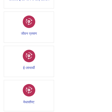
जीवन प्रमाण
ई-लाभार्थी
मेधासॉफ्ट